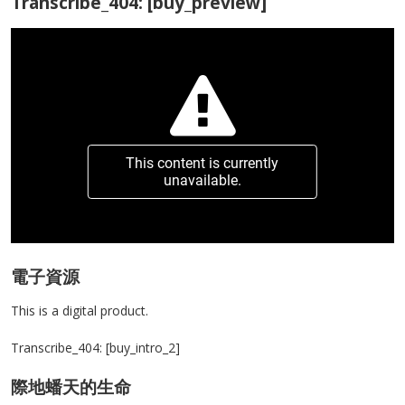
Transcribe_404: [buy_preview]
This content is currently
unavailable.
電子資源
This is a digital product.
Transcribe_404: [buy_intro_2]
際地蟠天的生命